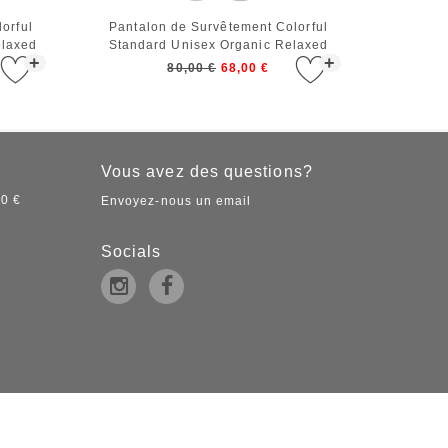
orful
Pantalon de Survêtement Colorful
elaxed
Standard Unisex Organic Relaxed
+
+
Sweatpants Soft Lavender
80,00 €
68,00 €
Vous avez des questions?
50 €
Envoyez-nous un email
Socials