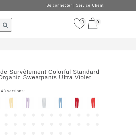
Se connecter
Service Client
0
0
 de Survêtement Colorful Standard
rganic Sweatpants Ultra Violet
 43 versions: