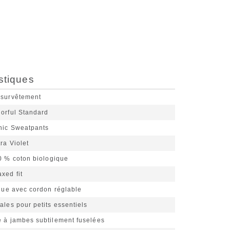
stiques
 survêtement
lorful Standard
nic Sweatpants
tra Violet
0 % coton biologique
xed fit
ique avec cordon réglable
ales pour petits essentiels
e à jambes subtilement fuselées