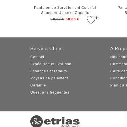
Pantalon de Survêtement Colorful
Pant
Standard Unisexe Organic
S
+
Sweatpants Soft Lavender
80,00 €
68,00 €
Service Client
A Propo
Contact
Nos bout
Expédition et livraison
Command
Échanges et retours
Carte ca
Moyens de paiement
Conditio
Garantie
Plan du s
Questions fréquentes