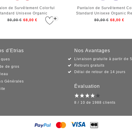
alon de Survêtement Colorful
Pantalon de Survêtement Col
tandard Unisexe Organic
Standard Unisexe Organic R
+
Sweatpants Scarlet Red
Sweatpants Ultra Violet
80,00 €
68,00 €
80,00 €
68,00 €
s d'Etrias
Nos Avantages
Livraison gratuite à partir de 
iques
Retours gratuits
e de gros
Délai de retour de 14 jours
deau
ns Générales
Évaluation
ite
8 / 10 de 1988 clients