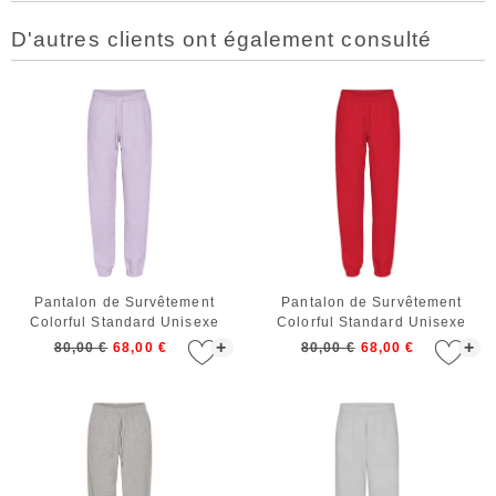
D'autres clients ont également consulté
Pantalon de Survêtement
Pantalon de Survêtement
Colorful Standard Unisexe
Colorful Standard Unisexe
Organic Sweatpants Soft
Organic Sweatpants Scarlet
+
+
80,00 €
68,00 €
80,00 €
68,00 €
Lavender
Red