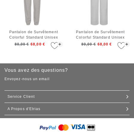
Pantalon de Survêtement
Pantalon de Survêtement
Colorful Standard Unisex
Colorful Standard Unisex
Organic Sweatpants Heather
Organic Straight Leg
+
+
80,00 €
68,00 €
80,00 €
68,00 €
Grey
Sweatpants Faded Grey
Vous avez des questions?
Envoyez-nous un email
Service Client
A Propos d'Etrias
Contact
Expédition et livraison
Nos boutiques
Échanges et retours
Commande de gros