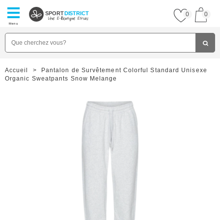
SPORT
DISTRICT
0
0
Menu
Accueil
>
Pantalon de Survêtement Colorful Standard Unisexe
Organic Sweatpants Snow Melange