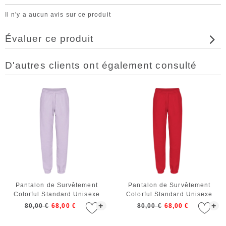
Il n'y a aucun avis sur ce produit
Évaluer ce produit
D'autres clients ont également consulté
Pantalon de Survêtement
Pantalon de Survêtement
Colorful Standard Unisexe
Colorful Standard Unisexe
Organic Sweatpants Soft
Organic Sweatpants Scarlet
+
+
80,00 €
68,00 €
80,00 €
68,00 €
Lavender
Red