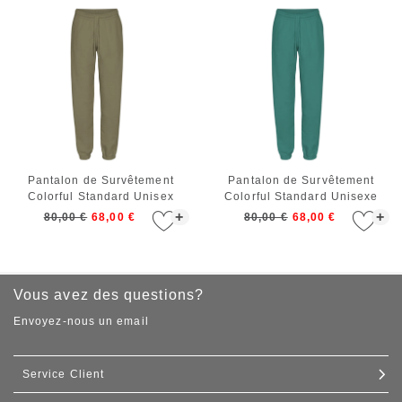
Pantalon de Survêtement
Pantalon de Survêtement
Colorful Standard Unisex
Colorful Standard Unisexe
Organic Sweatpants Dusty
Organic Sweatpants Pine
+
+
80,00 €
68,00 €
80,00 €
68,00 €
Olive
Green
Vous avez des questions?
Envoyez-nous un email
Service Client