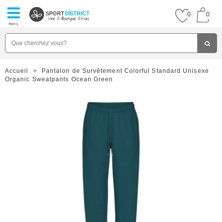
SPORT
DISTRICT
0
0
Menu
Accueil
>
Pantalon de Survêtement Colorful Standard Unisexe
Organic Sweatpants Ocean Green