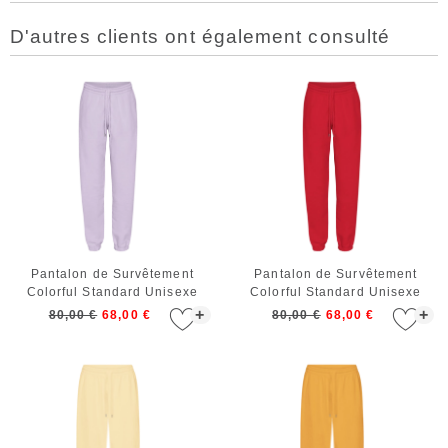
D'autres clients ont également consulté
Pantalon de Survêtement
Pantalon de Survêtement
Colorful Standard Unisexe
Colorful Standard Unisexe
Organic Sweatpants Soft
Organic Sweatpants Scarlet
+
+
80,00 €
68,00 €
80,00 €
68,00 €
Lavender
Red