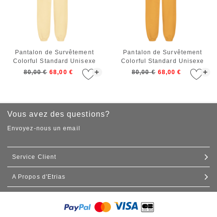
Pantalon de Survêtement
Pantalon de Survêtement
Colorful Standard Unisexe
Colorful Standard Unisexe
Organic Relaxed Sweatpants
Organic Relaxed Sweatpants
+
+
80,00 €
68,00 €
80,00 €
68,00 €
Soft Yellow
Burned Yellow
Vous avez des questions?
Envoyez-nous un email
Service Client
A Propos d'Etrias
Contact
Expédition et livraison
Nos boutiques
Échanges et retours
Commande de gros