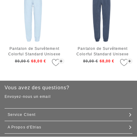
Pantalon de Survêtement
Pantalon de Survêtement
Colorful Standard Unisexe
Colorful Standard Unisexe
Organic Sweatpants Polar Blue
Organic Sweatpants Neptune
+
+
80,00 €
68,00 €
80,00 €
68,00 €
Blue
Vous avez des questions?
Envoyez-nous un email
Service Client
A Propos d'Etrias
Contact