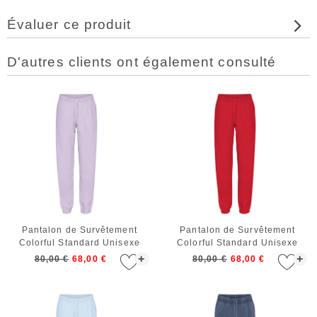
Évaluer ce produit
D'autres clients ont également consulté
Pantalon de Survêtement
Pantalon de Survêtement
Colorful Standard Unisexe
Colorful Standard Unisexe
Organic Sweatpants Soft
Organic Sweatpants Scarlet
+
+
80,00 €
68,00 €
80,00 €
68,00 €
Lavender
Red