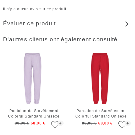
Il n'y a aucun avis sur ce produit
Évaluer ce produit
D'autres clients ont également consulté
Pantalon de Survêtement
Pantalon de Survêtement
Colorful Standard Unisexe
Colorful Standard Unisexe
Organic Sweatpants Soft
Organic Sweatpants Scarlet
+
+
80,00 €
68,00 €
80,00 €
68,00 €
Lavender
Red