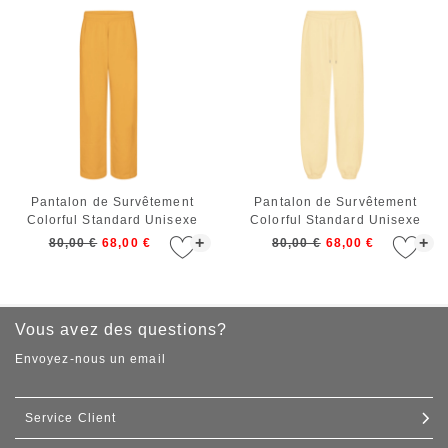
Pantalon de Survêtement
Pantalon de Survêtement
Colorful Standard Unisexe
Colorful Standard Unisexe
Organic Straight Leg
Organic Relaxed Sweatpants
+
+
80,00 €
68,00 €
80,00 €
68,00 €
Sweatpants Burned Yellow
Soft Yellow
Vous avez des questions?
Envoyez-nous un email
Service Client