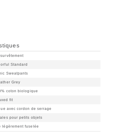
stiques
 survêtement
lorful Standard
nic Sweatpants
ather Grey
0% coton biologique
xed fit
ique avec cordon de serrage
ales pour petits objets
e légèrement fuselée