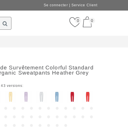
Se connecter
Service Client
0
0
 de Survêtement Colorful Standard
rganic Sweatpants Heather Grey
 43 versions: