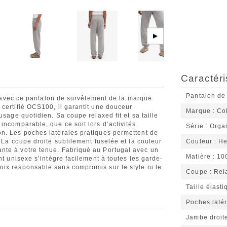
▶
Caractéri
Pantalon de
le avec ce pantalon de survêtement de la marque
certifié OCS100, il garantit une douceur
Marque
Co
usage quotidien. Sa coupe relaxed fit et sa taille
incomparable, que ce soit lors d’activités
Série
Orga
n. Les poches latérales pratiques permettent de
 La coupe droite subtilement fuselée et la couleur
Couleur
He
nte à votre tenue. Fabriqué au Portugal avec un
Matière
10
nt unisexe s’intègre facilement à toutes les garde-
ix responsable sans compromis sur le style ni le
Coupe
Rela
Taille élast
Poches latér
Jambe droit