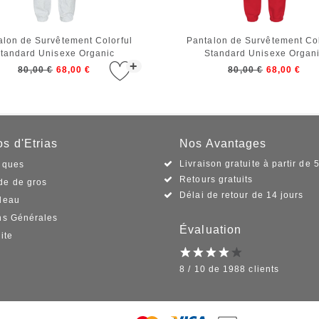
alon de Survêtement Colorful
Pantalon de Survêtement Col
tandard Unisexe Organic
Standard Unisexe Organ
+
weatpants Snow Melange
Sweatpants Scarlet Re
80,00 €
68,00 €
80,00 €
68,00 €
s d'Etrias
Nos Avantages
Livraison gratuite à partir de 
iques
Retours gratuits
e de gros
Délai de retour de 14 jours
deau
ns Générales
Évaluation
ite
8 / 10 de 1988 clients