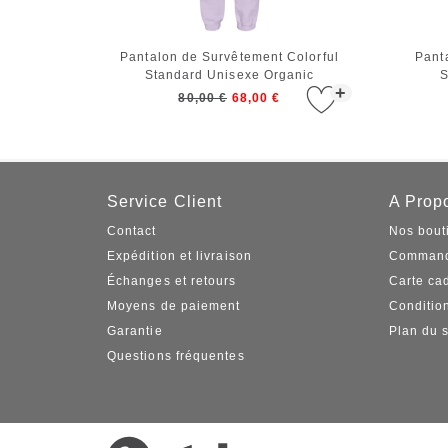
Pantalon de Survêtement Colorful
Pant
Standard Unisexe Organic
S
+
Sweatpants Soft Lavender
S
80,00 €
68,00 €
Service Client
A Propo
Contact
Nos bout
Expédition et livraison
Command
Échanges et retours
Carte ca
Moyens de paiement
Conditio
Garantie
Plan du s
Questions fréquentes