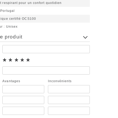
t respirant pour un confort quotidien
 Portugal
gique certifié OCS100
ur
Unisex
e produit
Avantages
Inconvénients