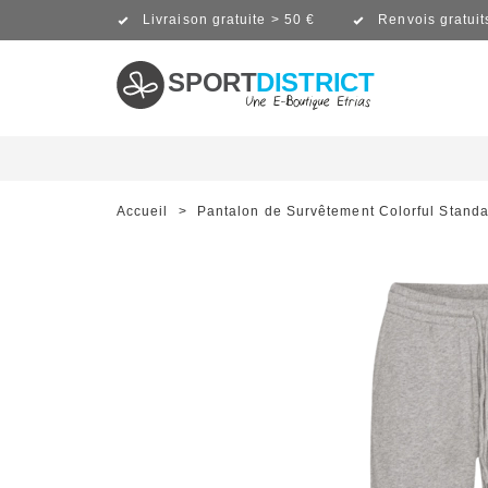
Livraison gratuite > 50 €
Renvois gratuit
SPORT
DISTRICT
Accueil
>
Pantalon de Survêtement Colorful Stand