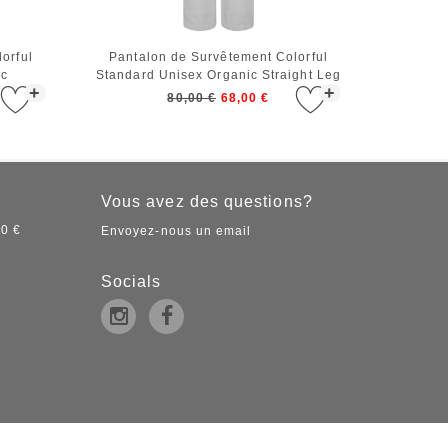
orful
Pantalon de Survêtement Colorful
ic
Standard Unisex Organic Straight Leg
+
+
d
Sweatpants Faded Grey
80,00 €
68,00 €
Vous avez des questions?
50 €
Envoyez-nous un email
Socials