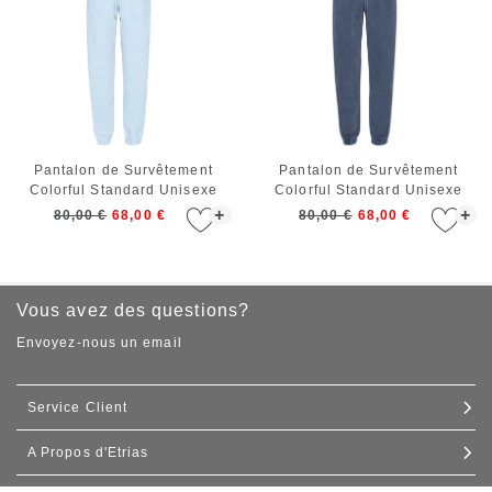
Pantalon de Survêtement
Pantalon de Survêtement
Colorful Standard Unisexe
Colorful Standard Unisexe
Organic Sweatpants Polar Blue
Organic Sweatpants Neptune
+
+
80,00 €
68,00 €
80,00 €
68,00 €
Blue
Vous avez des questions?
Envoyez-nous un email
Service Client
A Propos d'Etrias
Contact