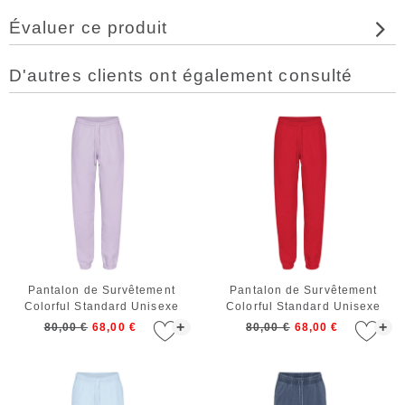
Évaluer ce produit
D'autres clients ont également consulté
Pantalon de Survêtement
Pantalon de Survêtement
Colorful Standard Unisexe
Colorful Standard Unisexe
Organic Sweatpants Soft
Organic Sweatpants Scarlet
+
+
80,00 €
68,00 €
80,00 €
68,00 €
Lavender
Red