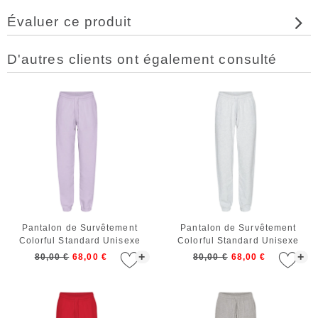
Évaluer ce produit
D'autres clients ont également consulté
Pantalon de Survêtement
Pantalon de Survêtement
Colorful Standard Unisexe
Colorful Standard Unisexe
Organic Sweatpants Soft
Organic Sweatpants Snow
+
+
80,00 €
68,00 €
80,00 €
68,00 €
Lavender
Melange