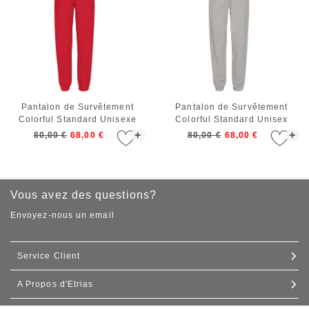
Pantalon de Survêtement
Pantalon de Survêtement
Colorful Standard Unisexe
Colorful Standard Unisex
Organic Sweatpants Scarlet
Organic Sweatpants Heather
+
+
80,00 €
68,00 €
80,00 €
68,00 €
Red
Grey
Vous avez des questions?
Envoyez-nous un email
Service Client
A Propos d'Etrias
Contact