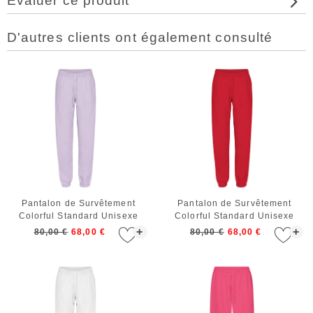
Évaluer ce produit
D'autres clients ont également consulté
Pantalon de Survêtement
Pantalon de Survêtement
Colorful Standard Unisexe
Colorful Standard Unisexe
Organic Sweatpants Soft
Organic Sweatpants Scarlet
+
+
80,00 €
68,00 €
80,00 €
68,00 €
Lavender
Red