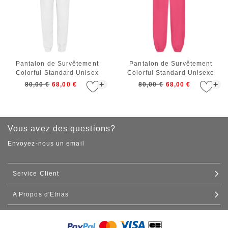
Pantalon de Survêtement
Pantalon de Survêtement
Colorful Standard Unisex
Colorful Standard Unisexe
Organic Sweatpants Optical
Organic Relaxed Sweatpants
+
+
80,00 €
68,00 €
80,00 €
68,00 €
White
Bubblegum Pink
Vous avez des questions?
Envoyez-nous un email
Service Client
A Propos d'Etrias
Contact
Expédition et livraison
Nos boutiques