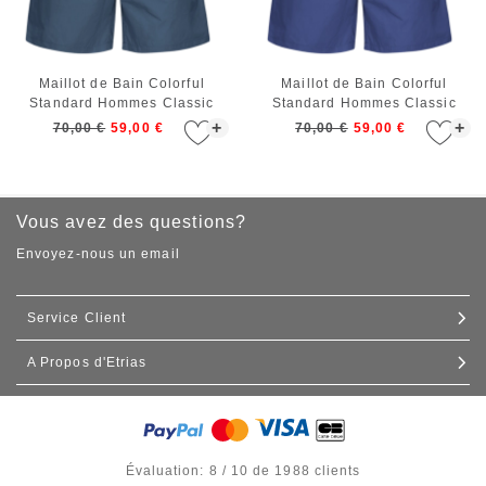
Maillot de Bain Colorful
Maillot de Bain Colorful
Standard Hommes Classic
Standard Hommes Classic
Swim Shorts Petrol Blue
Swim Shorts Marine Blue
+
+
70,00 €
59,00 €
70,00 €
59,00 €
Vous avez des questions?
Envoyez-nous un email
Service Client
A Propos d'Etrias
Contact
Expédition et livraison
Nos boutiques
Échanges et retours
Commande de gros
Évaluation: 8 / 10 de 1988 clients