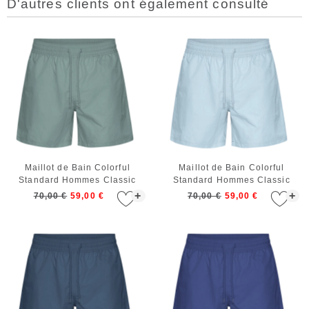
D'autres clients ont également consulté
Maillot de Bain Colorful
Maillot de Bain Colorful
Standard Hommes Classic
Standard Hommes Classic
Swim Shorts Steel Blue
Swim Shorts Polar Blue
+
+
70,00 €
59,00 €
70,00 €
59,00 €