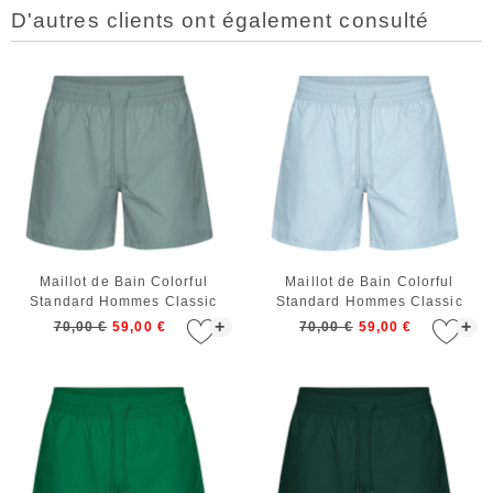
D'autres clients ont également consulté
Maillot de Bain Colorful
Maillot de Bain Colorful
Standard Hommes Classic
Standard Hommes Classic
Swim Shorts Steel Blue
Swim Shorts Polar Blue
+
+
70,00 €
59,00 €
70,00 €
59,00 €