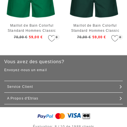
Maillot de Bain Colorful
Maillot de Bain Colorful
Standard Hommes Classic
Standard Hommes Classic
Swim Shorts Kelly Green
Swim Shorts Emerald Green
+
+
70,00 €
59,00 €
70,00 €
59,00 €
Vous avez des questions?
Envoyez-nous un email
Service Client
A Propos d'Etrias
Contact
Expédition et livraison
Nos boutiques
Échanges et retours
Commande de gros
Évaluation: 8 / 10 de 1988 clients