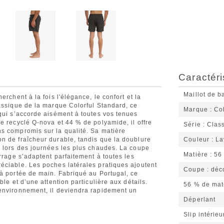
Caractéri
Maillot de b
rchent à la fois l'élégance, le confort et la
lassique de la marque Colorful Standard, ce
Marque
Co
 qui s’accorde aisément à toutes vos tenues
e recyclé Q-nova et 44 % de polyamide, il offre
Série
Clas
s compromis sur la qualité. Sa matière
n de fraîcheur durable, tandis que la doublure
Couleur
La
e lors des journées les plus chaudes. La coupe
Matière
56
rrage s’adaptent parfaitement à toutes les
éciable. Les poches latérales pratiques ajoutent
Coupe
déc
 à portée de main. Fabriqué au Portugal, ce
le et d’une attention particulière aux détails.
56 % de mat
’environnement, il deviendra rapidement un
Déperlant
Slip intérie