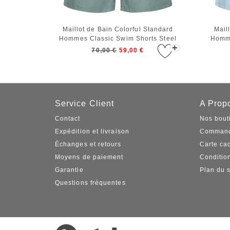
Maillot de Bain Colorful Standard
Mail
Hommes Classic Swim Shorts Steel
Homme
+
Blue
70,00 €
59,00 €
Service Client
A Propo
Contact
Nos bout
Expédition et livraison
Command
Échanges et retours
Carte ca
Moyens de paiement
Conditio
Garantie
Plan du s
Questions fréquentes