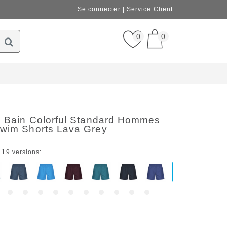
Se connecter
Service Client
0
0
de Bain Colorful Standard Hommes
Swim Shorts Lava Grey
 19 versions: