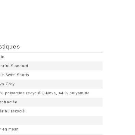
stiques
ain
lorful Standard
sic Swim Shorts
va Grey
 % polyamide recyclé Q-Nova, 44 % polyamide
ontractée
ériau recyclé
ur en mesh