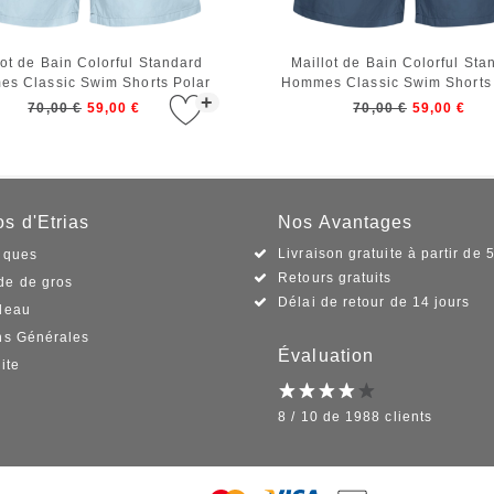
lot de Bain Colorful Standard
Maillot de Bain Colorful Sta
s Classic Swim Shorts Polar
Hommes Classic Swim Shorts 
+
Blue
Blue
70,00 €
59,00 €
70,00 €
59,00 €
s d'Etrias
Nos Avantages
Livraison gratuite à partir de 
iques
Retours gratuits
e de gros
Délai de retour de 14 jours
deau
ns Générales
Évaluation
ite
8 / 10 de 1988 clients