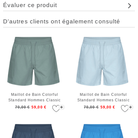
Évaluer ce produit
D'autres clients ont également consulté
Maillot de Bain Colorful
Maillot de Bain Colorful
Standard Hommes Classic
Standard Hommes Classic
Swim Shorts Steel Blue
Swim Shorts Polar Blue
+
+
70,00 €
59,00 €
70,00 €
59,00 €