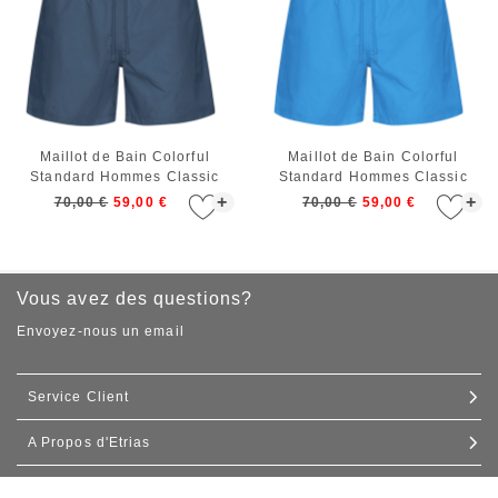
Maillot de Bain Colorful
Maillot de Bain Colorful
Standard Hommes Classic
Standard Hommes Classic
Swim Shorts Petrol Blue
Swim Shorts Pacific Blue
+
+
70,00 €
59,00 €
70,00 €
59,00 €
Vous avez des questions?
Envoyez-nous un email
Service Client
A Propos d'Etrias
Contact
Expédition et livraison
Nos boutiques