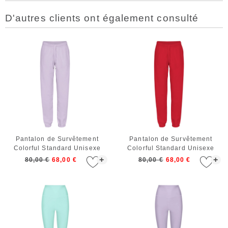
D'autres clients ont également consulté
Pantalon de Survêtement
Pantalon de Survêtement
Colorful Standard Unisexe
Colorful Standard Unisexe
Organic Sweatpants Soft
Organic Sweatpants Scarlet
+
+
80,00 €
68,00 €
80,00 €
68,00 €
Lavender
Red