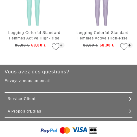
Legging Colorful Standard
Legging Colorful Standard
Femmes Active High-Rise
Femmes Active High-Rise
Legging Teal Blue
Legging Pearly Purple
+
+
80,00 €
68,00 €
80,00 €
68,00 €
Vous avez des questions?
Envoyez-nous un email
Service Client
A Propos d'Etrias
Contact
Expédition et livraison
Nos boutiques
Échanges et retours
Commande de gros