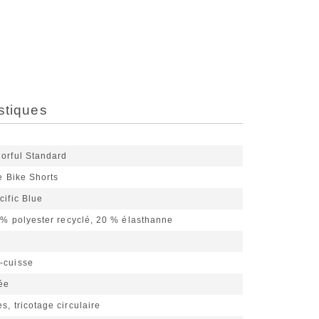
stiques
lorful Standard
e Bike Shorts
cific Blue
 % polyester recyclé, 20 % élasthanne
-cuisse
ée
s, tricotage circulaire