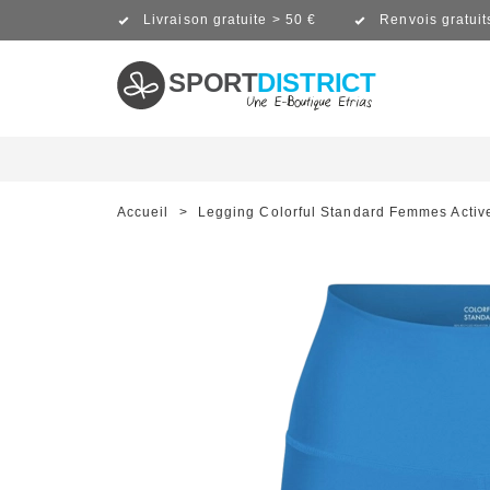
Livraison gratuite > 50 €
Renvois gratuit
SPORT
DISTRICT
Accueil
>
Legging Colorful Standard Femmes Active