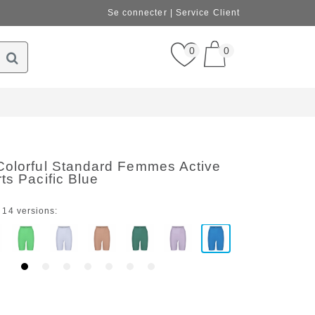
Se connecter
Service Client
0
0
Colorful Standard Femmes Active
ts Pacific Blue
 14 versions: