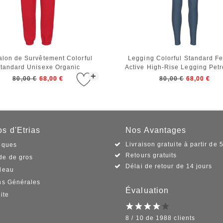
alon de Survêtement Colorful
Legging Colorful Standard 
tandard Unisexe Organic
Active High-Rise Legging Petr
+
Sweatpants Scarlet Red
80,00 €
68,00 €
80,00 €
68,00 €
s d'Etrias
Nos Avantages
Livraison gratuite à partir de 
iques
Retours gratuits
e de gros
Délai de retour de 14 jours
deau
ns Générales
Évaluation
ite
8 / 10 de 1988 clients