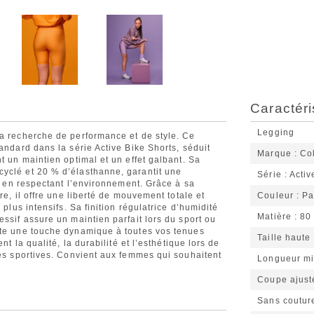
Caractéri
Legging
la recherche de performance et de style. Ce
andard dans la série Active Bike Shorts, séduit
Marque
Co
t un maintien optimal et un effet galbant. Sa
yclé et 20 % d’élasthanne, garantit une
Série
Activ
ut en respectant l’environnement. Grâce à sa
re, il offre une liberté de mouvement totale et
Couleur
Pa
 plus intensifs. Sa finition régulatrice d’humidité
Matière
80
ssif assure un maintien parfait lors du sport ou
rte une touche dynamique à toutes vos tenues
Taille haute
nt la qualité, la durabilité et l’esthétique lors de
tés sportives. Convient aux femmes qui souhaitent
Longueur mi
Coupe ajust
Sans couture