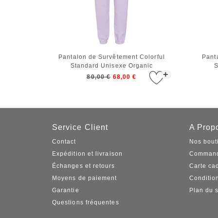
Pantalon de Survêtement Colorful
Pant
Standard Unisexe Organic
S
+
Sweatpants Soft Lavender
80,00 €
68,00 €
Service Client
A Propo
Contact
Nos bout
Expédition et livraison
Command
Échanges et retours
Carte ca
Moyens de paiement
Conditio
Garantie
Plan du s
Questions fréquentes