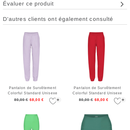
Évaluer ce produit
D'autres clients ont également consulté
Pantalon de Survêtement
Pantalon de Survêtement
Colorful Standard Unisexe
Colorful Standard Unisexe
Organic Sweatpants Soft
Organic Sweatpants Scarlet
+
+
80,00 €
68,00 €
80,00 €
68,00 €
Lavender
Red