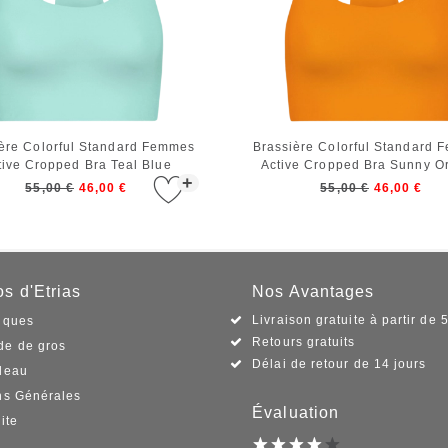
ère Colorful Standard Femmes
Brassière Colorful Standard
tive Cropped Bra Teal Blue
Active Cropped Bra Sunny O
+
55,00 €
46,00 €
55,00 €
46,00 €
s d'Etrias
Nos Avantages
Livraison gratuite à partir de 
iques
Retours gratuits
e de gros
Délai de retour de 14 jours
deau
ns Générales
Évaluation
ite