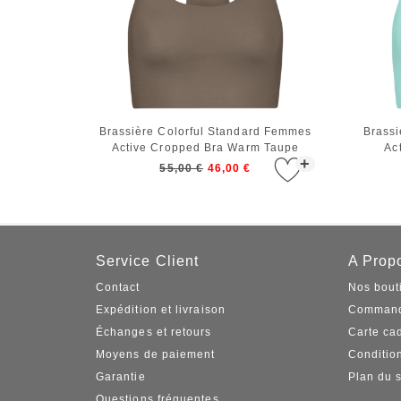
Brassière Colorful Standard Femmes
Brassi
Active Cropped Bra Warm Taupe
Ac
+
55,00 €
46,00 €
Service Client
A Propo
Contact
Nos bout
Expédition et livraison
Command
Échanges et retours
Carte ca
Moyens de paiement
Conditio
Garantie
Plan du s
Questions fréquentes