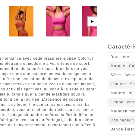
▶
Caractéri
Brassière
 performance avec cette brassière signée Colorful
e élégante et moderne à votre tenue de sport,
Marque
Co
ermettent de la porter aussi bien lors de vos
onçue dans une matière innovante composée à
Série
Activ
e offre une sensation de douceur exceptionnelle
pe compressive et à son niveau de soutien moyen,
Couleur
So
s activités sportives, du yoga à la salle de sport.
Matière
90
male, tandis que la bande élastique sous la
 au long de la journée. L’absence de coques
Coupe
com
 qui privilégient le confort sans compromis. La
’humidité, vous permettant de rester au sec même
Maintien mo
 tricotage circulaire renforce la flexibilité et le
Fabriquée avec soin au Portugal, cette brassière
Dos nageur 
euses de l’environnement, recherchant une pièce à
Bande élasti