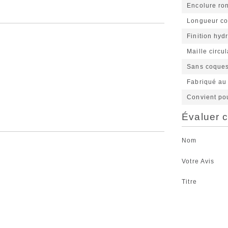
Encolure ro
Longueur cou
Finition hyd
Maille circul
Sans coques
Fabriqué au
Convient po
Évaluer c
Nom
Votre Avis
Titre